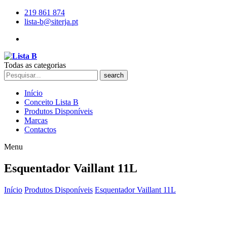
219 861 874
lista-b@siterja.pt
Todas as categorias
search
Início
Conceito Lista B
Produtos Disponíveis
Marcas
Contactos
Menu
Esquentador Vaillant 11L
Início
Produtos Disponíveis
Esquentador Vaillant 11L