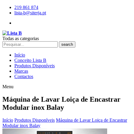
219 861 874
lista-b@siterja.pt
Todas as categorias
search
Início
Conceito Lista B
Produtos Disponíveis
Marcas
Contactos
Menu
Máquina de Lavar Loiça de Encastrar
Modular inox Balay
Início
Produtos Disponíveis
Máquina de Lavar Loiça de Encastrar
Modular inox Balay